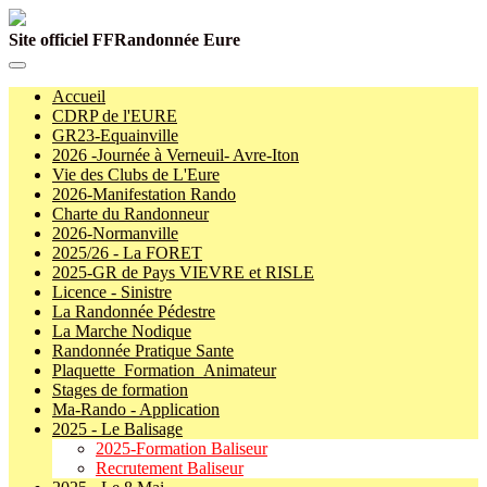
Site officiel FFRandonnée Eure
Accueil
CDRP de l'EURE
GR23-Equainville
2026 -Journée à Verneuil- Avre-Iton
Vie des Clubs de L'Eure
2026-Manifestation Rando
Charte du Randonneur
2026-Normanville
2025/26 - La FORET
2025-GR de Pays VIEVRE et RISLE
Licence - Sinistre
La Randonnée Pédestre
La Marche Nodique
Randonnée Pratique Sante
Plaquette_Formation_Animateur
Stages de formation
Ma-Rando - Application
2025 - Le Balisage
2025-Formation Baliseur
Recrutement Baliseur