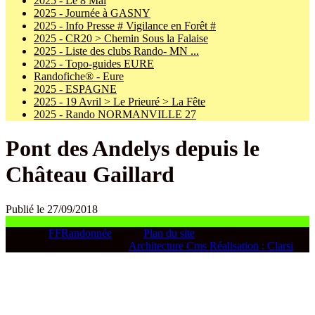
2025 - Le 8 Mai
2025 - Journée à GASNY
2025 - Info Presse # Vigilance en Forêt #
2025 - CR20 > Chemin Sous la Falaise
2025 - Liste des clubs Rando- MN ...
2025 - Topo-guides EURE
Randofiche® - Eure
2025 - ESPAGNE
2025 - 19 Avril > Le Prieuré > La Fête
2025 - Rando NORMANVILLE 27
Pont des Andelys depuis le
Château Gaillard
Publié le 27/09/2018
© 2026 -
FFRandonnée
-
Plan du site
-
Version
0.0 du
15/11/2024 12:30:37 -
Architecture Cms Réalisation : Clarsi