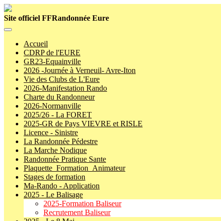
Site officiel FFRandonnée Eure
Accueil
CDRP de l'EURE
GR23-Equainville
2026 -Journée à Verneuil- Avre-Iton
Vie des Clubs de L'Eure
2026-Manifestation Rando
Charte du Randonneur
2026-Normanville
2025/26 - La FORET
2025-GR de Pays VIEVRE et RISLE
Licence - Sinistre
La Randonnée Pédestre
La Marche Nodique
Randonnée Pratique Sante
Plaquette_Formation_Animateur
Stages de formation
Ma-Rando - Application
2025 - Le Balisage
2025-Formation Baliseur
Recrutement Baliseur