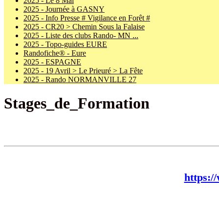
2025 - Le 8 Mai
2025 - Journée à GASNY
2025 - Info Presse # Vigilance en Forêt #
2025 - CR20 > Chemin Sous la Falaise
2025 - Liste des clubs Rando- MN ...
2025 - Topo-guides EURE
Randofiche® - Eure
2025 - ESPAGNE
2025 - 19 Avril > Le Prieuré > La Fête
2025 - Rando NORMANVILLE 27
Stages_de_Formation
https:/