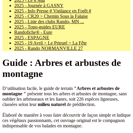
2025 - Le 8 Mai
2025 - Journée à GASNY
2025 - Info Presse # Vigilance en Forêt #
2025 - CR20 > Chemin Sous la Falaise
2025 - Liste des clubs Rando- MN ...
2025 - Topo-guides EURE
Randofiche® - Eure
2025 - ESPAGNE
2025 - 19 Avril > Le Prieuré > La Fête
2025 - Rando NORMANVILLE 27
Guide : Arbres et arbustes de
montagne
D’utilisation facile, le guide de terrain
"Arbres et arbustes de
montagne "
présente tous les arbres et arbustes de montagne, sans
oublier les arbrisseaux et les lianes, soit 226 espèces ligneuses,
classées selon leur
milieu naturel
de prédilection.
Élaboré de manière à vous faire découvrir de façon simple et ludique
ces végétaux passionnants, cet ouvrage original est le compagnon
indispensable de vos balades en montagne.