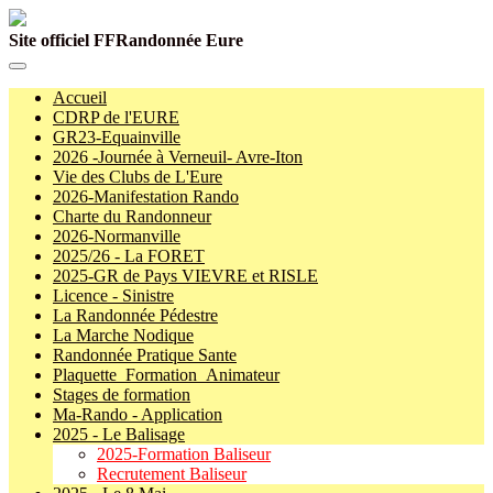
Site officiel FFRandonnée Eure
Accueil
CDRP de l'EURE
GR23-Equainville
2026 -Journée à Verneuil- Avre-Iton
Vie des Clubs de L'Eure
2026-Manifestation Rando
Charte du Randonneur
2026-Normanville
2025/26 - La FORET
2025-GR de Pays VIEVRE et RISLE
Licence - Sinistre
La Randonnée Pédestre
La Marche Nodique
Randonnée Pratique Sante
Plaquette_Formation_Animateur
Stages de formation
Ma-Rando - Application
2025 - Le Balisage
2025-Formation Baliseur
Recrutement Baliseur